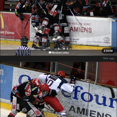
ZOOM
📷 Nicolas Leleu
7419 vues