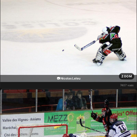
ZOOM
📷 Nicolas Leleu
7407 vues