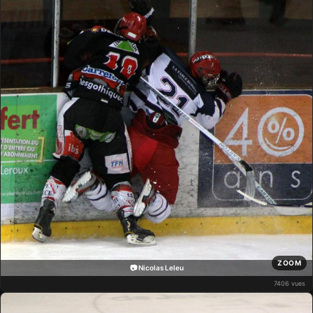
ZOOM
📷 Nicolas Leleu
7406 vues