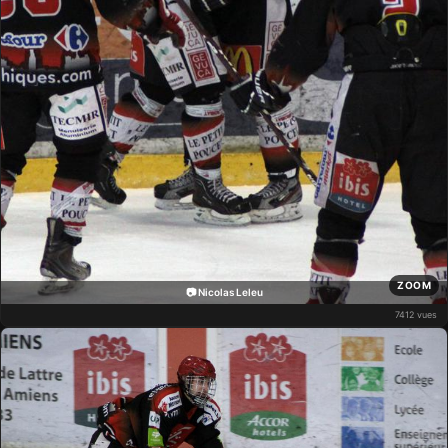
ZOOM
📷 Nicolas Leleu
7412 vues