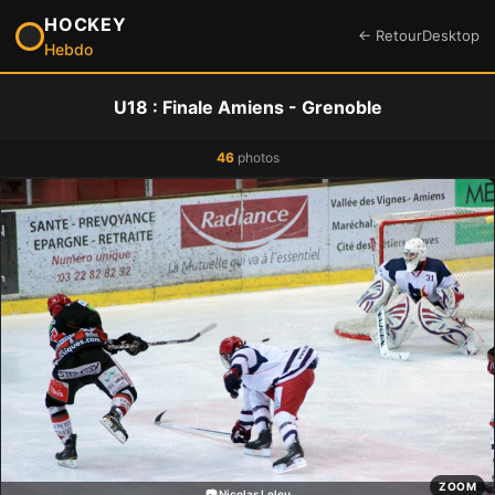
HOCKEY
← Retour
Desktop
Hebdo
U18 : Finale Amiens - Grenoble
46
photos
ZOOM
📷 Nicolas Leleu