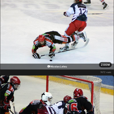
ZOOM
📷 Nicolas Leleu
7472 vues