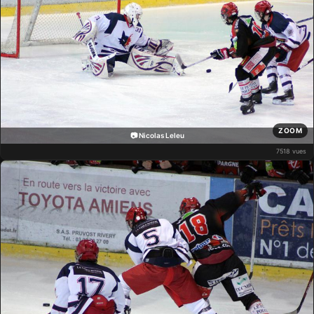
ZOOM
📷 Nicolas Leleu
7518 vues