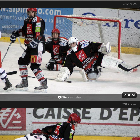
7355 vues
ZOOM
📷 Nicolas Leleu
7387 vues