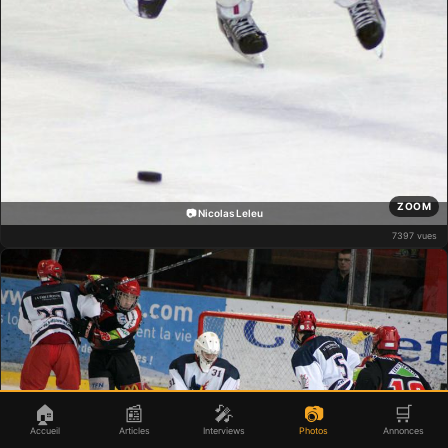
ZOOM
📷 Nicolas Leleu
7397 vues
🏠
📰
🎤
📷
🛒
Accueil
Articles
Interviews
Photos
Annonces