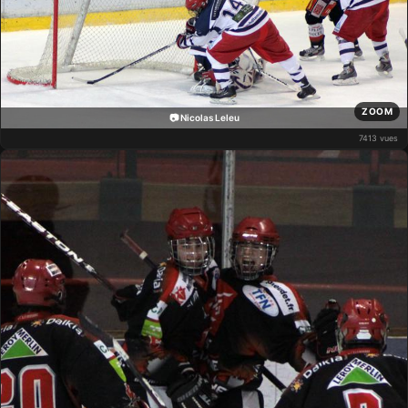
ZOOM
📷 Nicolas Leleu
7413 vues