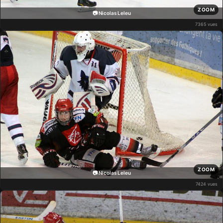
ZOOM
📷 Nicolas Leleu
7365 vues
ZOOM
📷 Nicolas Leleu
7424 vues