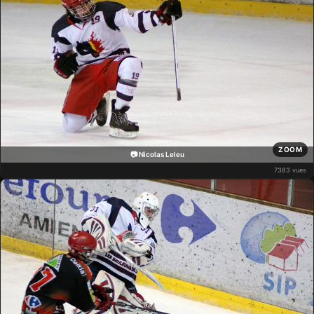
ZOOM
📷 Nicolas Leleu
7383 vues