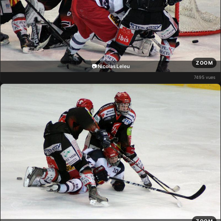
ZOOM
📷 Nicolas Leleu
7495 vues