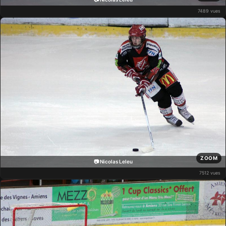
7489 vues
ZOOM
📷 Nicolas Leleu
7512 vues