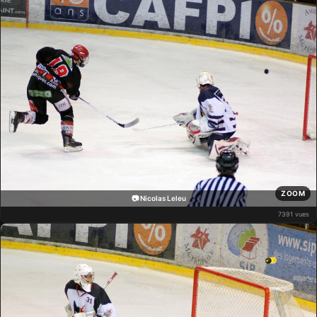
ZOOM
📷 Nicolas Leleu
7391 vues