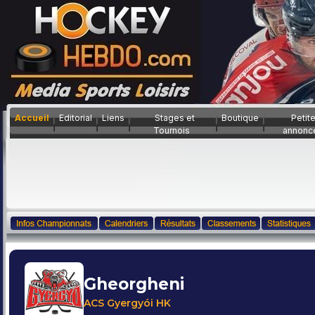
Accueil
Editorial
Liens
Stages et
Boutique
Petit
Tournois
annonc
Gheorgheni
ACS Gyergyói HK