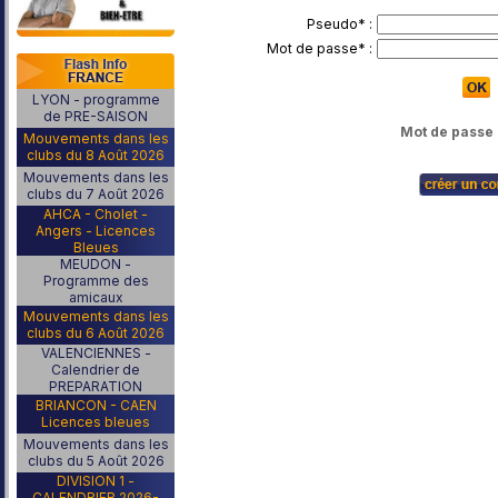
Pseudo* :
Mot de passe* :
LYON - programme
de PRE-SAISON
Mot de passe 
Mouvements dans les
clubs du 8 Août 2026
Mouvements dans les
clubs du 7 Août 2026
AHCA - Cholet -
Angers - Licences
Bleues
MEUDON -
Programme des
amicaux
Mouvements dans les
clubs du 6 Août 2026
VALENCIENNES -
Calendrier de
PREPARATION
BRIANCON - CAEN
Licences bleues
Mouvements dans les
clubs du 5 Août 2026
DIVISION 1 -
CALENDRIER 2026-