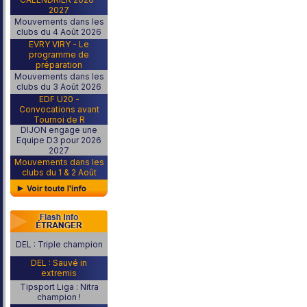
2027
Mouvements dans les
clubs du 4 Août 2026
EVRY VIRY - Le
programme de
préparation
Mouvements dans les
clubs du 3 Août 2026
EDF U20 -
Convocations avant
Tournoi de R
DIJON engage une
Equipe D3 pour 2026
2027
Mouvements dans les
clubs du 1 & 2 Août
DEL : Triple champion
DEL : Sauvé in
extremis
Tipsport Liga : Nitra
champion !