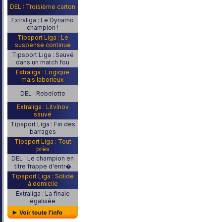
DEL : Troisième carton
Extraliga : Le Dynamo
champion !
Tipsport Liga : Le
suspense continue
Tipsport Liga : Sauvé
dans un match fou
Extraliga : Logique
mais laborieux
DEL : Rebelotte
Extraliga : Litvínov
sauvé
Tipsport Liga : Fin des
barrages
Tipsport Liga : Tout
près
DEL : Le champion en
titre frappe d'entr�
Tipsport Liga : Solide
à domicile
Extraliga : La finale
égalisée