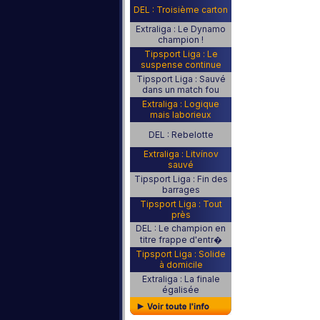
DEL : Troisième carton
Extraliga : Le Dynamo
champion !
Tipsport Liga : Le
suspense continue
Tipsport Liga : Sauvé
dans un match fou
Extraliga : Logique
mais laborieux
DEL : Rebelotte
Extraliga : Litvínov
sauvé
Tipsport Liga : Fin des
barrages
Tipsport Liga : Tout
près
DEL : Le champion en
titre frappe d'entr�
Tipsport Liga : Solide
à domicile
Extraliga : La finale
égalisée