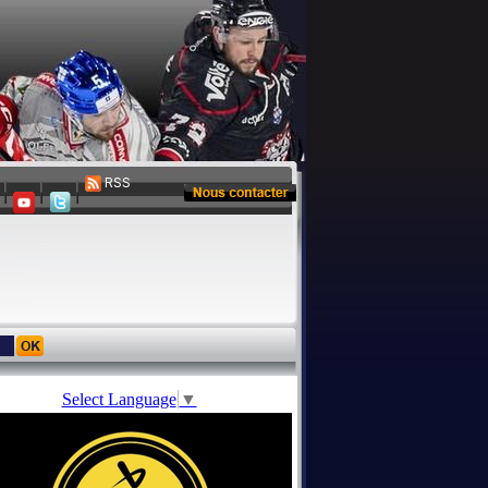
RSS
Select Language
▼