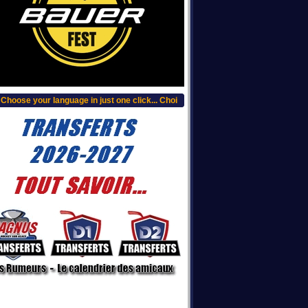
hoose your language in just one click... Choisissez votre langue, clic plus haut.