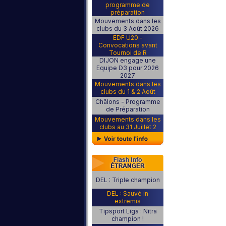
programme de
préparation
Mouvements dans les
clubs du 3 Août 2026
EDF U20 -
Convocations avant
Tournoi de R
DIJON engage une
Equipe D3 pour 2026
2027
Mouvements dans les
clubs du 1 & 2 Août
Châlons - Programme
de Préparation
Mouvements dans les
clubs au 31 Juillet 2
DEL : Triple champion
DEL : Sauvé in
extremis
Tipsport Liga : Nitra
champion !