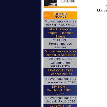
Mot de
Mouvements dans les
clubs du 7 Août 2026
AHCA - Cholet -
Angers - Licences
Bleues
MEUDON -
Programme des
amicaux
Mouvements dans les
clubs du 6 Août 2026
VALENCIENNES -
Calendrier de
PREPARATION
BRIANCON - CAEN
Licences bleues
Mouvements dans les
clubs du 5 Août 2026
DIVISION 1 -
CALENDRIER 2026-
2027
Mouvements dans les
clubs du 4 Août 2026
EVRY VIRY - Le