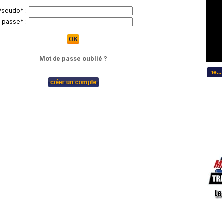
Pseudo* :
 passe* :
Mot de passe oublié ?
...Bitte w�hlen Sie Ihre Sprache... C