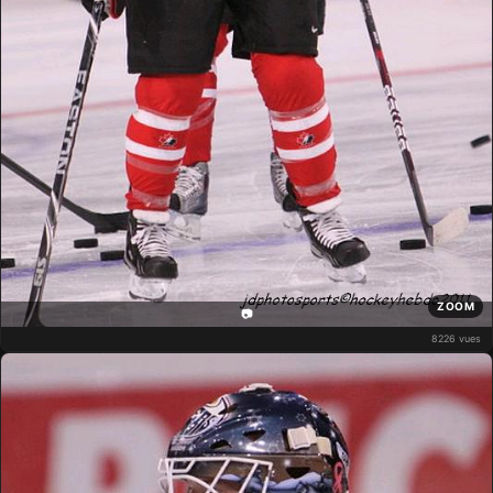
ZOOM
📷
8226 vues