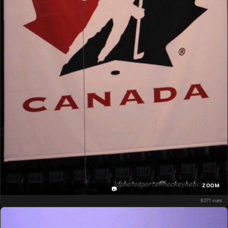
ZOOM
📷
8271 vues