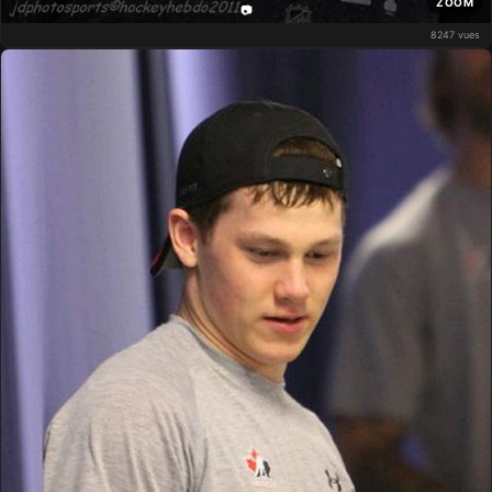
ZOOM
📷
8247 vues