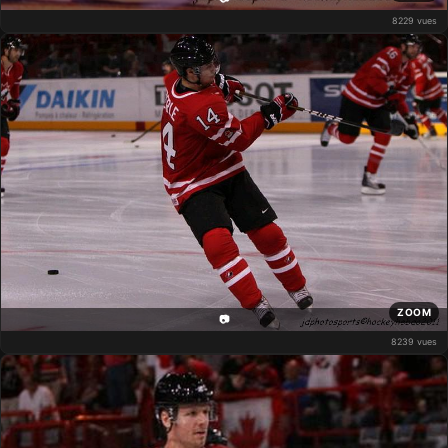
8229 vues
ZOOM
📷
8239 vues