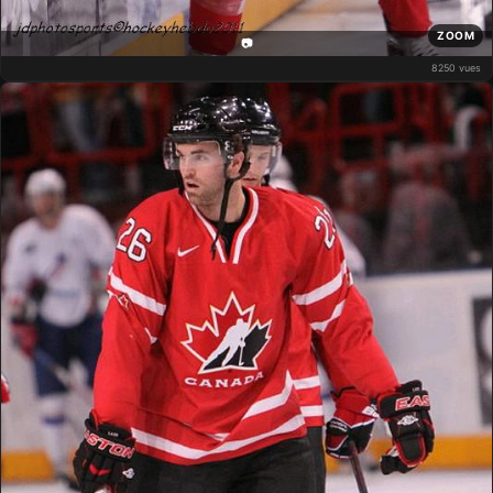
ZOOM
📷
8250 vues