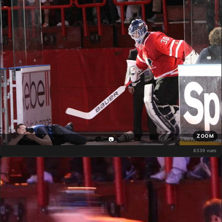
ZOOM
📷
8339 vues