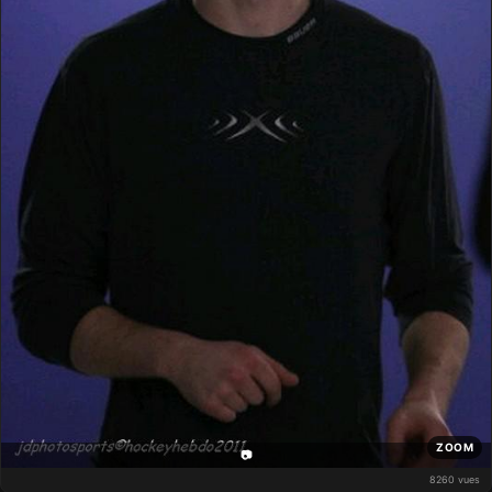
ZOOM
📷
8260 vues