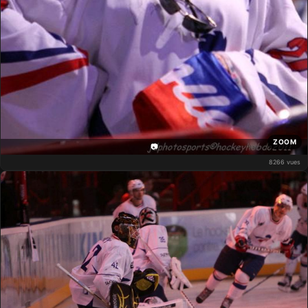
ZOOM
📷
8266 vues