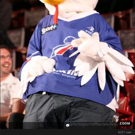
ZOOM
📷
8237 vues