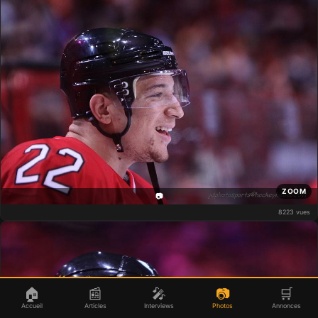
ZOOM
📷
8223 vues
🏠
📰
🎤
📷
🛒
Accueil
Articles
Interviews
Photos
Annonces