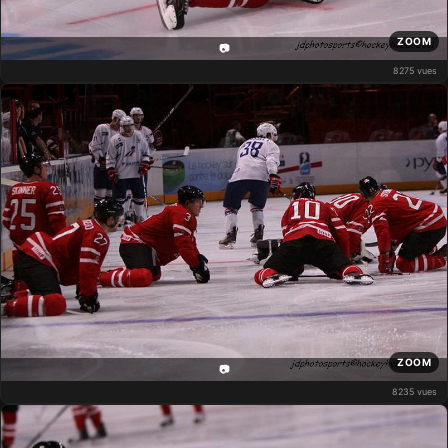
ZOOM
📷
8275 vues
ZOOM
📷
8235 vues