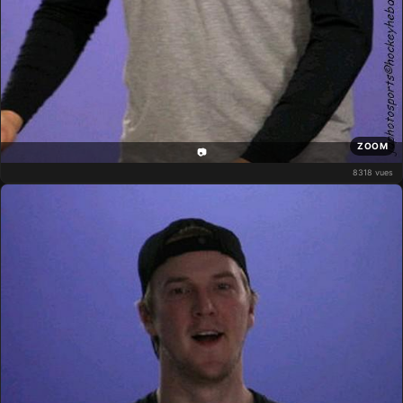
ZOOM
📷
8318 vues