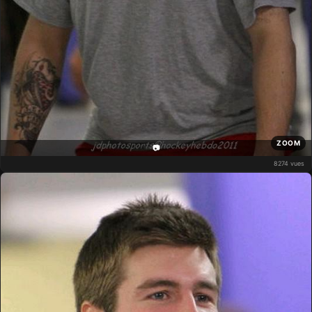
ZOOM
📷
8274 vues