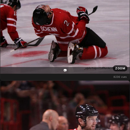
ZOOM
📷
8236 vues