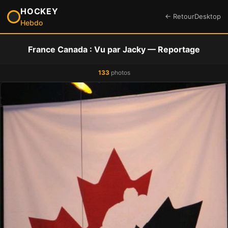
HOCKEY
← Retour
Desktop
Hebdo
France Canada : Vu par Jacky — Reportage
133
photos