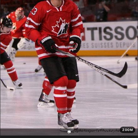
ZOOM
📷