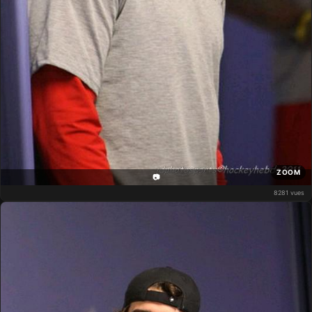
ZOOM
📷
8281 vues