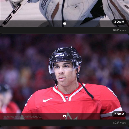
ZOOM
📷
8281 vues
ZOOM
📷
8227 vues