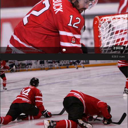
ZOOM
📷
8263 vues