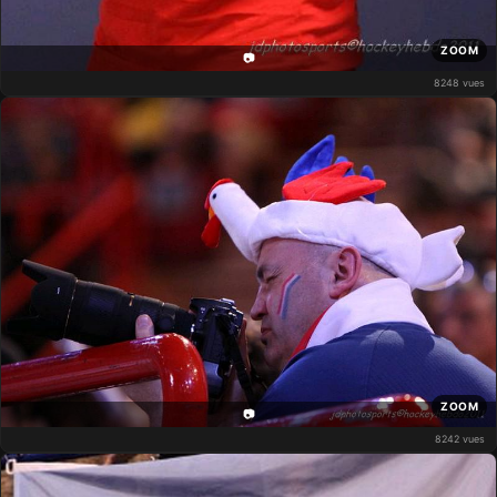
ZOOM
📷
8248 vues
ZOOM
📷
8242 vues