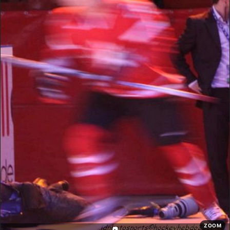
ZOOM
📷