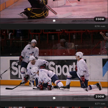
ZOOM
📷
8216 vues
ZOOM
📷
8271 vues