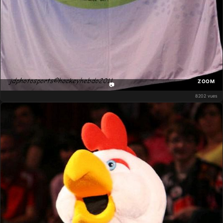
ZOOM
📷
8202 vues