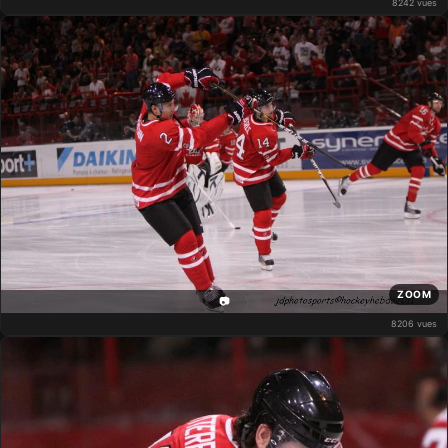
8242 vues
ZOOM
📷
8206 vues