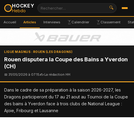
HOCKEY
🔍
Hebdo
Accueil
Articles
Interviews
Calendrier
Classement
Sta
LIGUE MAGNUS : ROUEN (LES DRAGONS)
Rouen disputera la Coupe des Bains a Yverdon
(CH)
📅 31/05/2026 à 07:15
✍ La rédaction HH
Dans le cadre de sa préparation à la saison 2026-2027, les
Dragons participeront du 17 au 21 aout au Tournoi de la Coupe
des bains à Yverdon face à trois clubs de National League :
Ajoie, Fribourg et Lausanne