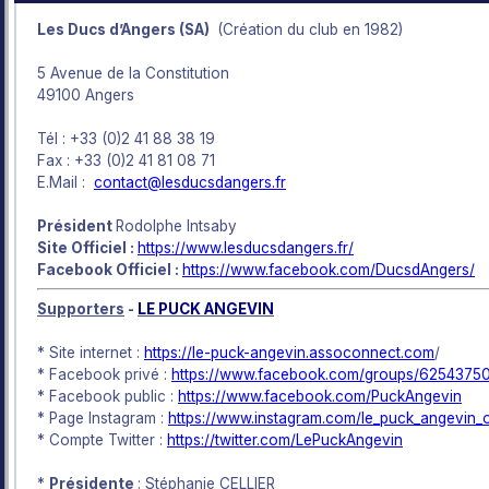
Les Ducs d’Angers (SA)
(Création du club en 1982)
5 Avenue de la Constitution
49100 Angers
Tél : +33 (0)2 41 88 38 19
Fax : +33 (0)2 41 81 08 71
E.Mail :
contact@lesducsdangers.fr
Président
Rodolphe Intsaby
Site Officiel :
https://www.lesducsdangers.fr/
Facebook Officiel :
https://www.facebook.com/DucsdAngers/
Supporters
-
LE PUCK ANGEVIN
* Site internet :
https://le-puck-angevin.assoconnect.com
/
* Facebook privé :
https://www.facebook.com/groups/6254375
* Facebook public :
https://www.facebook.com/PuckAngevin
* Page Instagram :
https://www.instagram.com/le_puck_angevin_off
* Compte Twitter :
https://twitter.com/LePuckAngevin
*
Présidente
: Stéphanie CELLIER